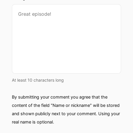
zwar im Krankenhausbereich.
00:00:59: Darauf wollen wir uns heute
fokussieren, du hattest ja vor kurzem diese
Woche hast Du oder einen Artikel veröffentlicht
wo es ja eher um so KI und Gesundheit
allgemein ging oder die
Gesundheitsinformationen und jetzt wollen wir
ein bisschen mehr auf den Einsatz im
Krankenhaus und vielleicht doch in der Pflege
fokusieren.
At least 10 characters long
00:01:17: Etwas wovon wir überhaupt keine
Ahnung haben!
By submitting your comment you agree that the
00:01:23: Spätestens jetzt sollte die Leute
content of the field "Name or nickname" will be stored
abschalten, meinste?
and shown publicly next to your comment. Using your
real name is optional.
00:01:25: Ja.