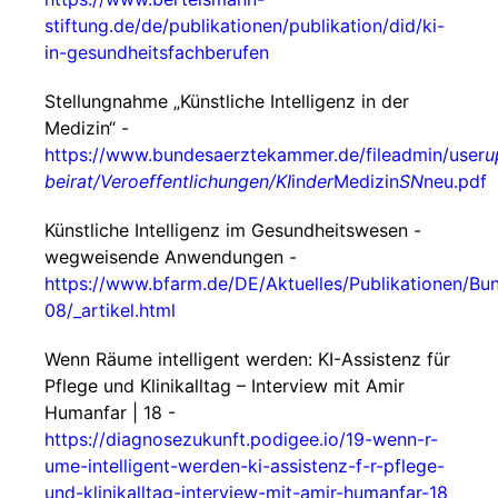
stiftung.de/de/publikationen/publikation/did/ki-
in-gesundheitsfachberufen
Stellungnahme „Künstliche Intelligenz in der
Medizin“ -
https://www.bundesaerztekammer.de/fileadmin/user
u
beirat/Veroeffentlichungen/KI
in
der
Medizin
SN
neu.pdf
Künstliche Intelligenz im Gesundheitswesen -
wegweisende Anwendungen -
https://www.bfarm.de/DE/Aktuelles/Publikationen/Bu
08/_artikel.html
Wenn Räume intelligent werden: KI-Assistenz für
Pflege und Klinikalltag – Interview mit Amir
Humanfar | 18 -
https://diagnosezukunft.podigee.io/19-wenn-r-
ume-intelligent-werden-ki-assistenz-f-r-pflege-
und-klinikalltag-interview-mit-amir-humanfar-18