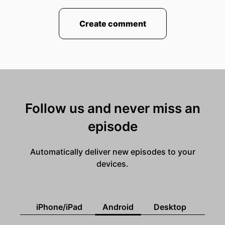
00:01:27: Also ich muss
Create comment
00:01:28: ja... Wenn du sagst, dass wir über
Krankenhaus reden und so dann machen wir das
halt.
00:01:31: Du hast
00:01:32: es gesagt!
Follow us and never miss an
00:01:32: Aber wollen wir nicht wieder
episode
00:01:33: damit anfangen?
Automatically deliver new episodes to your
00:01:34: Wollen wir fangen nochmal neu an?
devices.
00:01:36: Wollten wir nicht damit anfachen wer
hier was gesagt hat usw.
iPhone/iPad
Android
Desktop
00:01:41: Aber egal, KI im Krankenhaus.