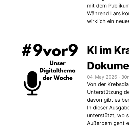
mit dem Publikum
Während Lars kons
wirklich ein neues
KI im K
Dokumen
04. May 2026
‧
30m
Von der Krebsdia
Unterstützung der
davon gibt es ber
In dieser Ausgab
unterstützt, wo 
Außerdem geht e