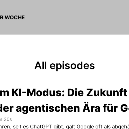
ER WOCHE
All episodes
im KI-Modus: Die Zukunft
der agentischen Ära für 
 20s
hren, seit es ChatGPT gibt, galt Google oft als abgehä