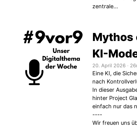
zentrale...
Mythos 
KI-Mode
20. April 2026
‧
26
Eine KI, die Sic
nach Kontrollver
In dieser Ausgab
hinter Project Gl
einfach nur das 
----
Wir freuen uns ü