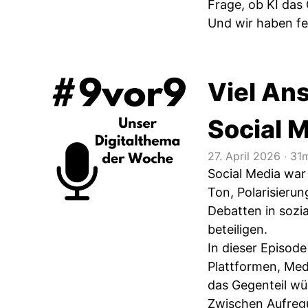
Frage, ob KI das
Und wir haben fes
Viel An
Social M
27. April 2026
‧
31m
Social Media war
Ton, Polarisierun
Debatten in sozi
beteiligen.
In dieser Episode
Plattformen, Me
das Gegenteil wü
Zwischen Aufregu