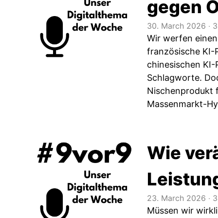
gegen O
30. March 2026
‧
3
Wir werfen einen 
französische KI-P
chinesischen KI-
Schlagworte. Doch
Nischenprodukt f
Massenmarkt-Hyp
Wie ver
Leistung
23. March 2026
‧
3
Müssen wir wirkl