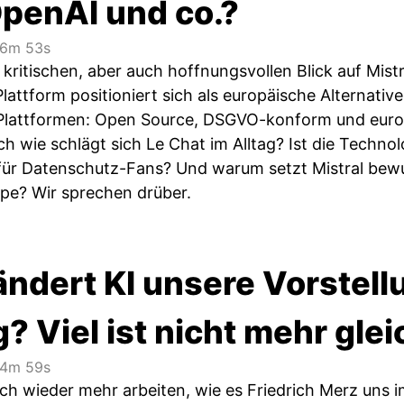
penAI und co.?
6m 53s
kritischen, aber auch hoffnungsvollen Blick auf Mist
lattform positioniert sich als europäische Alternati
Plattformen: Open Source, DSGVO-konform und europ
 wie schlägt sich Le Chat im Alltag? Ist die Technol
ür Datenschutz-Fans? Und warum setzt Mistral bewu
e? Wir sprechen drüber.
ändert KI unsere Vorstell
? Viel ist nicht mehr gle
4m 59s
ich wieder mehr arbeiten, wie es Friedrich Merz uns 