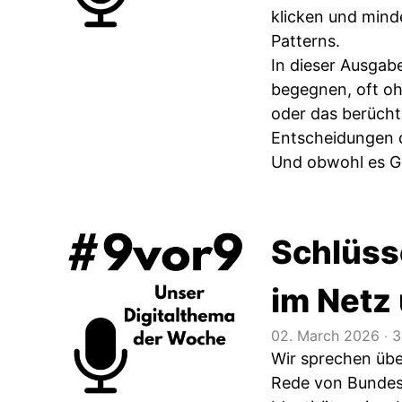
klicken und mind
Patterns.
In dieser Ausgab
begegnen, oft o
oder das berüchti
Entscheidungen dr
Und obwohl es Ge
Schlüss
im Netz 
02. March 2026
‧
3
Wir sprechen übe
Rede von Bundesk