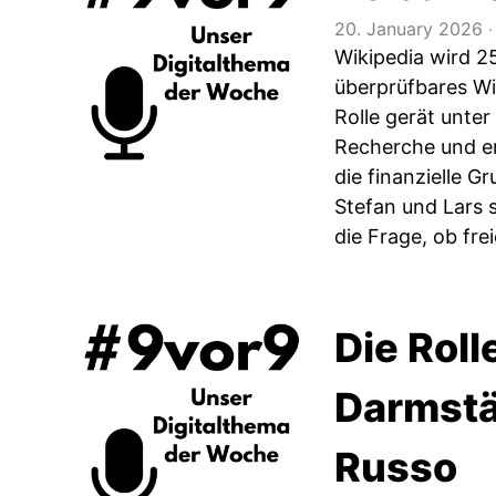
20. January 2026
‧
Wikipedia wird 25
überprüfbares Wis
Rolle gerät unter
Recherche und en
die finanzielle G
Stefan und Lars 
die Frage, ob fre
Die Rol
Darmstä
Russo