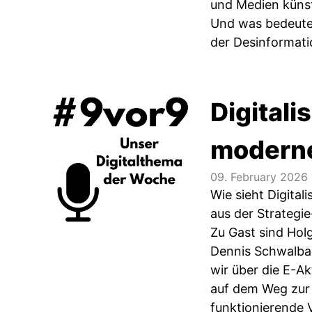
und Medien künst
Und was bedeutet
der Desinformatio
Digitali
moderne
09. February 2026
Wie sieht Digital
aus der Strategi
Zu Gast sind Hol
Dennis Schwalbac
wir über die E-Ak
auf dem Weg zur 
funktionierende 