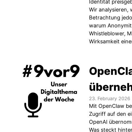
Identität preisg
Wir analysieren,
Betrachtung jedo
warum Anonymität
Whistleblower, M
Wirksamkeit einer
OpenCla
überne
23. February 2026
Mit OpenClaw betr
Zugriff auf den 
OpenAI übernom
Was steckt hinte