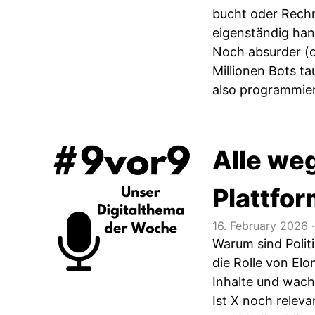
bucht oder Rechn
eigenständig han
Noch absurder (o
Millionen Bots t
also programmiert
Alle we
Plattfor
16. February 2026
‧
Warum sind Polit
die Rolle von El
Inhalte und wach
Ist X noch releva