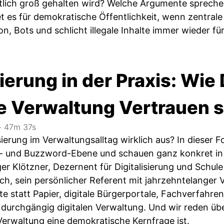
lich groß gehalten wird? Welche Argumente sprechen
 es für demokratische Öffentlichkeit, wenn zentrale 
n, Bots und schlicht illegale Inhalte immer wieder fü
sierung in der Praxis: Wi
 Verwaltung Vertrauen sc
‧
47m 37s
isierung im Verwaltungsalltag wirklich aus? In dieser
e- und Buzzword-Ebene und schauen ganz konkret in 
ger Klötzner, Dezernent für Digitalisierung und Schu
h, sein persönlicher Referent mit jahrzehntelange
te statt Papier, digitale Bürgerportale, Fachverfahre
durchgängig digitalen Verwaltung. Und wir reden übe
Verwaltung eine demokratische Kernfrage ist.