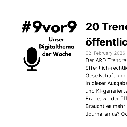
20 Trend
öffentl
02. February 2026
Der ARD Trendrad
öffentlich-recht
Gesellschaft un
In dieser Ausgab
und KI-generierte
Frage, wo der öf
Braucht es mehr
Journalismus? Od