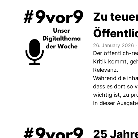
Zu teuer,
Öffentl
26. January 2026
‧
Der öffentlich-r
Kritik kommt, geh
Relevanz.
Während die inha
dass es dort so v
wichtig ist, zu p
In dieser Ausgab
25 Jahre